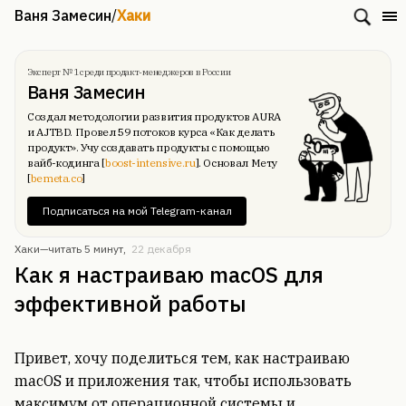
Ваня Замесин
/
Хаки
Эксперт № 1 среди продакт-менеджеров в России
Ваня Замесин
Создал методологии развития продуктов AURA
и AJTBD. Провел 59 потоков курса «Как делать
продукт». Учу создавать продукты с помощью
вайб-кодинга [
boost-intensive.ru
]. Основал Мету
[
bemeta.co
]
Подписаться на мой Telegram-канал
Хаки—
читать 5 минут
,
22 декабря
Как я настраиваю macOS для
эффективной работы
Привет, хочу поделиться тем, как настраиваю
macOS и приложения так, чтобы использовать
максимум от операционной системы и