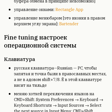
буфера обмена в принципе невозможно]
управление окнами:
Rectangle App
управление менюбаром [это иконки в правом
верхнем углу экрана]:
Bartender
Fine tuning настроек
операционной системы
Клавиатура
русская клавиатура—Russian — PC, чтобы
запятая и точка были в православных местах,
а не в адовом shift+7/8. Ë в этой клавиатуре
висит на тильде
меняю хоткей переключения языков на
CMD+Shift: System Preferences → Keyboard →
Keyboard Shortcuts → Input Sources → Select
the next source in Input Menu: CMD+Shift