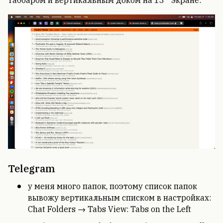
таббаром и вертикальным доком на 13'' экране:
Telegram
у меня много папок, поэтому список папок
вывожу вертикальным списком в настройках:
Chat Folders → Tabs View: Tabs on the Left