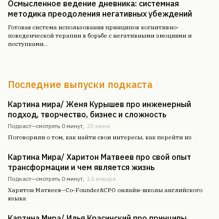
Осмысленное ведение дневника: системная
методика преодоления негативных убеждений
Готовая система использования принципов когнитивно-
поведенческой терапии в борьбе с негативными эмоциями и
поступками
...
Последние выпуски подкаста
Картина мира/ Женя Курышев про инженерный
подход, творчество, бизнес и сложность
Подкаст—
смотреть 0 минут
,
25 июня
Поговорили о том, как найти свои интересы, как перейти из
Картина Мира/ Харитон Матвеев про свой опыт
трансформации и чем является жизнь
Подкаст—
смотреть 0 минут
,
14 января
Харитон Матвеев—Co-Founder&CPO онлайн-школы английского
языка
Картина Мира/ Илья Красинский про принципы