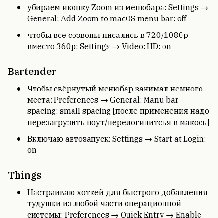
убираем иконку Zoom из менюбара: Settings →
General: Add Zoom to macOS menu bar: off
чтобы все созвоны писались в 720/1080p
вместо 360p: Settings → Video: HD: on
Bartender
Чтобы свёрнутый менюбар занимал немного
места: Preferences → General: Manu bar
spacing: small spacing [после применения надо
перезагрузить ноут/перелогинитсья в макось]
Включаю автозапуск: Settings → Start at Login:
on
Things
Настраиваю хоткей для быстрого добавления
тудушки из любой части операционной
системы: Preferences → Quick Entry → Enable