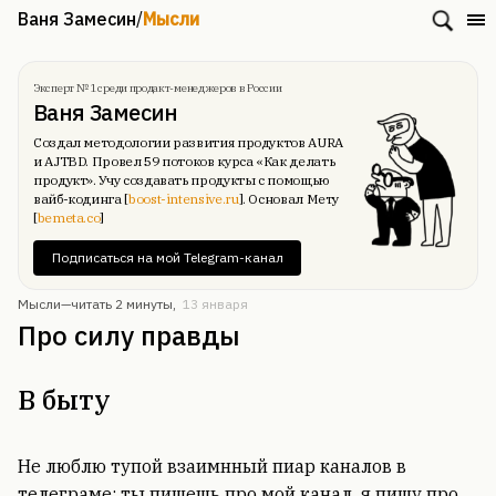
Ваня Замесин
/
Мысли
Эксперт № 1 среди продакт-менеджеров в России
Ваня Замесин
Создал методологии развития продуктов AURA
и AJTBD. Провел 59 потоков курса «Как делать
продукт». Учу создавать продукты с помощью
вайб-кодинга [
boost-intensive.ru
]. Основал Мету
[
bemeta.co
]
Подписаться на мой Telegram-канал
Мысли—
читать 2 минуты
,
13 января
Про силу правды
В быту
Не люблю тупой взаимнный пиар каналов в
телеграме: ты пишешь про мой канал, я пишу про