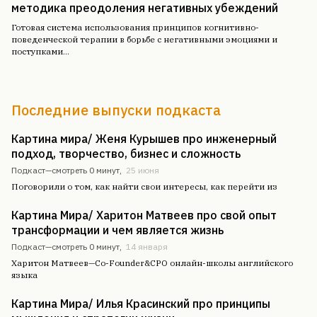
методика преодоления негативных убеждений
Готовая система использования принципов когнитивно-
поведенческой терапии в борьбе с негативными эмоциями и
поступками
...
Последние выпуски подкаста
Картина мира/ Женя Курышев про инженерный
подход, творчество, бизнес и сложность
Подкаст—
смотреть 0 минут
,
25 июня
Поговорили о том, как найти свои интересы, как перейти из
Картина Мира/ Харитон Матвеев про свой опыт
трансформации и чем является жизнь
Подкаст—
смотреть 0 минут
,
14 января
Харитон Матвеев—Co-Founder&CPO онлайн-школы английского
языка
Картина Мира/ Илья Красинский про принципы