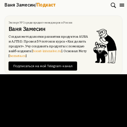
Ваня Замесин
/
Подкаст
Эксперт № 1 среди продакт-менеджеров в России
Ваня Замесин
Создал методологии развития продуктов AURA
и AJTBD. Провел 59 потоков курса «Как делать
продукт». Учу создавать продукты с помощью
вайб-кодинга [
boost-intensive.ru
]. Основал Мету
[
bemeta.co
]
Подписаться на мой Telegram-канал