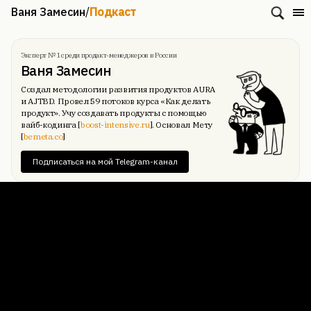
Ваня Замесин
/
Подкаст
Эксперт № 1 среди продакт-менеджеров в России
Ваня Замесин
Создал методологии развития продуктов AURA
и AJTBD. Провел 59 потоков курса «Как делать
продукт». Учу создавать продукты с помощью
вайб-кодинга [
boost-intensive.ru
]. Основал Мету
[
bemeta.co
]
Подписаться на мой Telegram-канал