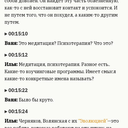
собой доволен. Он найдет эту часть болезненную,
как-то с ней восстановит контакт и успокоится. И
не путем того, что он похудел, а каким-то другим
путем.
00:15:10
Ваня:
Это медитация? Психотерапия? Что это?
00:15:12
Илья:
Медитация, психотерапия. Разное есть..
Какие-то коучинговые программы. Имеет смысл
какие-то конкретные имена называть?
00:15:22
Ваня:
Было бы круто.
00:15:24
Илья:
Черняков, Волянская с их
“Эволюцией”
—это