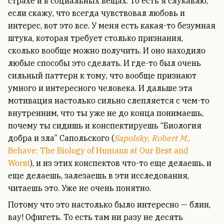
страхе и в социальных вещах. То есть я слукавлю,
если скажу, что всегда чувствовал любовь и
интерес, вот это все. У меня есть какая-то безумная
штука, которая требует столько признания,
сколько вообще можно получить. И оно находило
любые способы это сделать. И где-то был очень
сильный паттерн к тому, что вообще признают
умного и интересного человека. И дальше эта
мотивация настолько сильно слепляется с чем-то
внутренним, что ты уже не до конца понимаешь,
почему ты сидишь и конспектируешь “Биология
добра и зла” Сапольского (
Sapolsky, Robert M.
,
Behave: The Biology of Humans at Our Best and
Worst
), и из этих конспектов что-то еще делаешь, и
еще делаешь, залезаешь в эти исследования,
читаешь это. Уже не очень понятно.
Потому что это настолько было интересно — блин,
вау! Офигеть. То есть там ни разу не десять