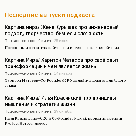
Последние выпуски подкаста
Картина мира/ Женя Курышев про инженерный
подход, творчество, бизнес и сложность
Подкаст—
смотреть 0 минут
,
25 июня
Поговорили о том, как найти свои интересы, как перейти из
Картина Мира/ Харитон Матвеев про свой опыт
трансформации и чем является жизнь
Подкаст—
смотреть 0 минут
,
14 января
Харитон Матвеев—Co-Founder&CPO онлайн-школы английского
языка
Картина Мира/ Илья Красинский про принципы
мышления и стратегии жизни
Подкаст—
смотреть 0 минут
,
29 октября
Илья Красинский—CEO & Co-Founder Rick.ai, проводит тренинг
Product Heroes, мастер