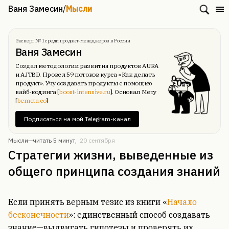
Ваня Замесин
/
Мысли
Эксперт № 1 среди продакт-менеджеров в России
Ваня Замесин
Создал методологии развития продуктов AURA
и AJTBD. Провел 59 потоков курса «Как делать
продукт». Учу создавать продукты с помощью
вайб-кодинга [
boost-intensive.ru
]. Основал Мету
[
bemeta.co
]
Подписаться на мой Telegram-канал
Мысли—
читать 5 минут
,
20 сентября
Стратегии жизни, выведенные из
общего принципа создания знаний
Если принять верным тезис из книги «
Начало
бесконечности
»: единственный способ создавать
знание—выдвигать гипотезы и проверять их