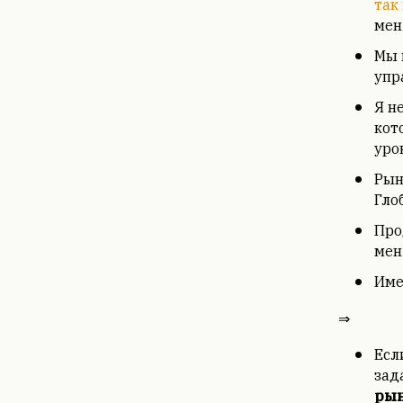
так
мен
Мы 
упр
Я н
кот
уро
Рын
Гло
Про
мен
Име
⇒
Есл
зад
ры