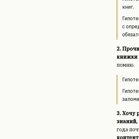
книг.
Гипоте
с опре
обязат
2. Проч
книжки 
помню.
Гипоте
Гипоте
запоми
3. Хочу
знаний,
года поч
контент