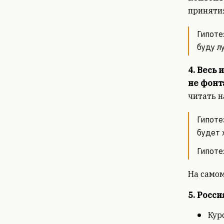
принятия
Гипоте
буду л
4. Весь
не фон
читать н
Гипоте
будет 
Гипоте
На самом
5. Росси
Кур