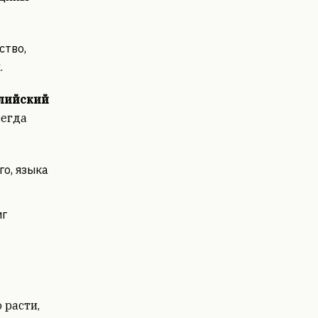
ство,
.
глийский
всегда
го, языка
иг
 расти,