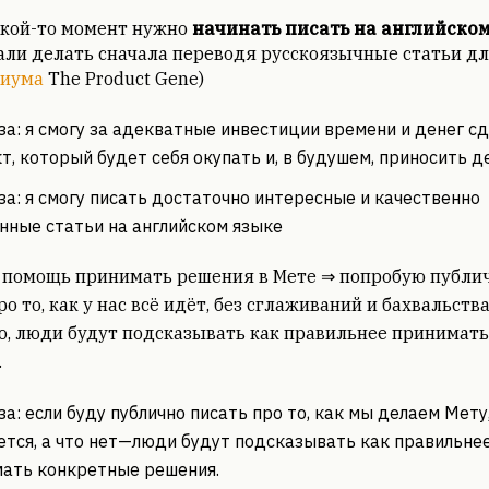
акой-то момент нужно
начинать писать на английско
али делать сначала переводя русскоязычные статьи д
иума
The Product Gene)
за: я смогу за адекватные инвестиции времени и денег с
т, который будет себя окупать и, в будушем, приносить д
за: я смогу писать достаточно интересные и качественно
нные статьи на английском языке
а помощь принимать решения в Мете ⇒ попробую публи
о то, как у нас всё идёт, без сглаживаний и бахвальства,
, люди будут подсказывать как правильнее принимать
.
за: если буду публично писать про то, как мы делаем Мету
ется, а что нет—люди будут подсказывать как правильне
ать конкретные решения.