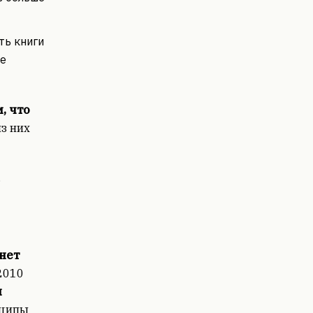
ть книги
ое
, что
из них
ь
 нет
2010
н
нципы