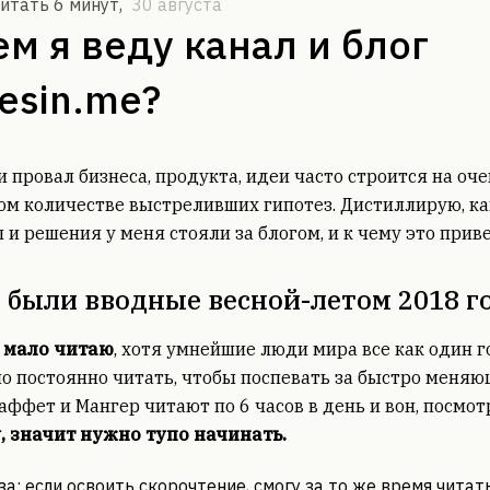
читать 6 минут
,
30 августа
ем я веду канал и блог
esin.me?
и провал бизнеса, продукта, идеи часто строится на оч
м количестве выстреливших гипотез. Дистиллирую, к
 и решения у меня стояли за блогом, и к чему это приве
 были вводные весной-летом 2018 г
ь мало читаю
, хотя умнейшие люди мира все как один г
о постоянно читать, чтобы поспевать за быстро меня
аффет и Мангер читают по 6 часов в день и вон, посмот
, значит нужно тупо начинать.
за: если освоить скорочтение, смогу за то же время читат