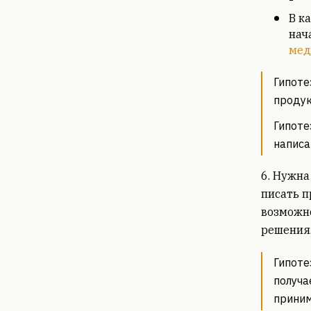
В к
нач
мед
Гипоте
продук
Гипоте
написа
6. Нужн
писать пр
возможно
решения
Гипоте
получа
приним