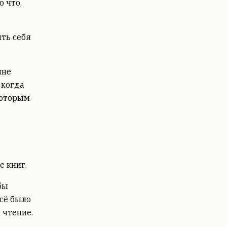
о что,
ить себя
мне
 когда
которым
е книг.
бы
сё было
 чтение.