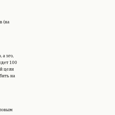
в (на
 а эго,
удет 100
ей цели
бить на
мповым