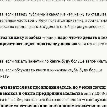
за: если заведу публичный канал и в нём начну выкладыва
делённой частотой, у меня появится привычка и социальн
ельство продолжать это делать с той же регулярностью
итал книжку и забыл
⇒ Блин,
надо что-то делать с тем
пролетают через мою голову насквозь
и я мало что 
за: если писать заметки по книге, буду больше запоминат
за: если обсуждать книги в книжном клубе, буду больше
нать.
 развиваться как предприниматель, но у меня почти
 навыков и опыта предпринимательства
опыт 2008-
ти не в счёт, так как это было неосознанно ⇒ мне
нуже
 преимущественно про предпринимательство
, при