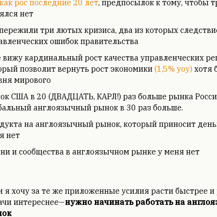
 как рос последние 20 лет
, предпосылок к тому, чтобы 
ялся нет
пережили три лютых кризиса, два из которых следстви
авленческих ошибок правительства
е вижу кардинальный рост качества управленческих ре
орый позволит вернуть рост экономики
(1,5% yoy)
хотя 
вня мирового
ок США в 20 (ДВАДЦАТЬ, КАРЛ!) раз больше рынка Росси
бальный англоязычный рынок в 30 раз больше.
дукта на англоязычный рынок, который приносит деньг
я нет
ни и сообщества в англоязычном рынке у меня нет
и я хочу за те же приложенные усилия расти быстрее и
ачи интереснее—
нужно начинать работать на англо
нок