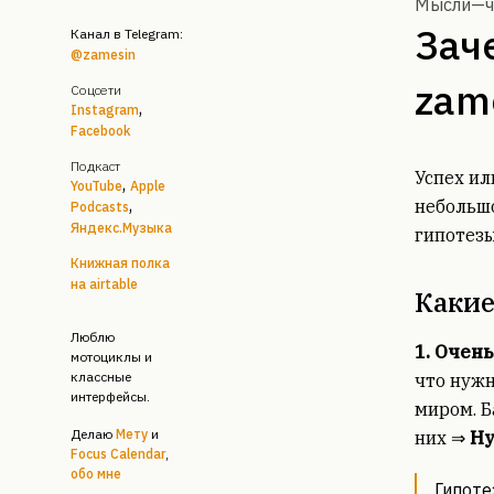
Мысли—
Зач
Канал в Telegram
:
@zamesin
zam
Соцсети
,
Instagram
Facebook
Подкаст
Успех ил
,
YouTube
Apple
,
небольшо
Podcasts
Яндекс.Музыка
гипотезы
Книжная полка
на airtable
Какие
Люблю
1. Очен
мотоциклы и
классные
что нужн
интерфейсы.
миром. Б
Делаю
Мету
и
них ⇒
Ну
Focus Calendar
,
обо мне
Гипоте