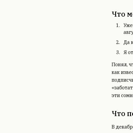
Что м
Уже
авг
Да 
Я о
Понял, ч
как изве
подписчи
«заботат
эти сомн
Что п
В декаб