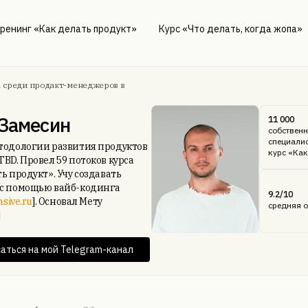
ренинг «Как делать продукт»
Курс «Что делать, когда жопа»
1 среди продакт-менеджеров в
 Замесин
11 000
собственн
специали
тодологии развития продуктов
курс «Как
TBD. Провел 59 потоков курса
ь продукт». Учу создавать
с помощью вайб-кодинга
9.2/10
nsive.ru
]. Основал Мету
средняя о
]
аться на мой Telegram-канал