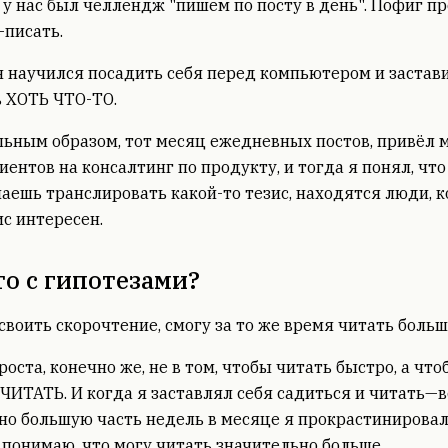
 у нас был челлендж "пишем по посту в день". Пофиг пр
писать.
я научился посадить себя перед компьютером и застав
 ХОТЬ ЧТО-ТО.
ьным образом, тот месяц ежедневных постов, привёл 
иентов на консалтинг по продукту, и тогда я понял, что
аешь транслировать какой-то тезис, находятся люди, 
ис интересен.
то с гипотезами?
своить скорочтение, смогу за то же время читать больш
роста, конечно же, не в том, чтобы читать быстро, а что
ИТАТЬ. И когда я заставлял себя садиться и читать—в
 но большую часть недель в месяце я прокрастинировал
 понимаю, что могу читать значительно больше.