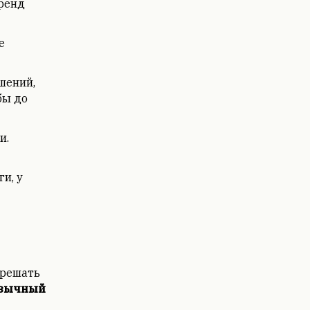
тренд
е
шений,
бы до
и.
и, у
 решать
язычный