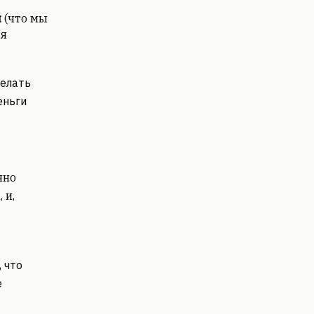
м
(что мы
ля
делать
еньги
чно
 и,
, что
е