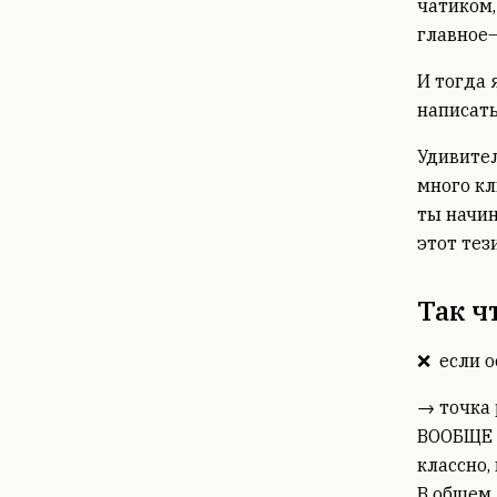
чатиком,
главное—
И тогда 
написать
Удивител
много кл
ты начин
этот тез
Так ч
❌ если о
→ точка 
ВООБЩЕ Ч
классно,
В общем,