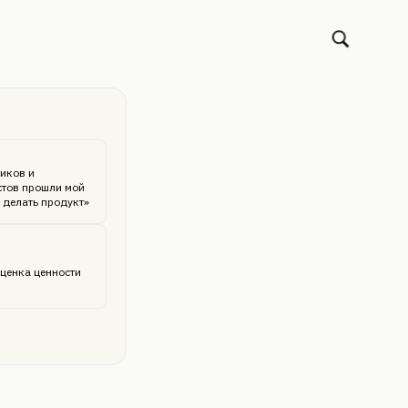
иков и
стов прошли мой
 делать продукт»
ценка ценности