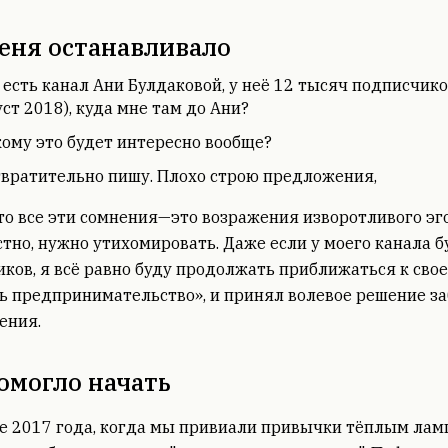
еня останавливало
 есть канал Ани Булдаковой, у неё 12 тысяч подписчико
уст 2018), куда мне там до Ани?
кому это будет интересно вообще?
твратительно пишу. Плохо строю предложения,
то все эти сомнения—это возражения изворотливого эго,
стно, нужно утихомировать. Даже если у моего канала б
ков, я всё равно буду продолжать приближаться к сво
ь предпринимательство», и принял волевое решение за
ения.
омогло начать
ре 2017 года, когда мы привиали привычки тёплым ла