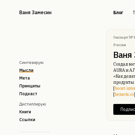
Ваня Замесин
Блог
Т
Эксперт № 
России
Ваня
Синтезирую
Создал ме
Мысли
AURA и AJ
«Как делат
Мета
продукты 
Принципы
[
boost-inte
Подкаст
[
bemeta.co
Дистиллирую
Подпис
Книги
Ссылки