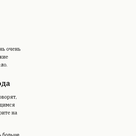
ень очень
акие
ло.
ода
оворят,
ющимся
рите на
ь больше