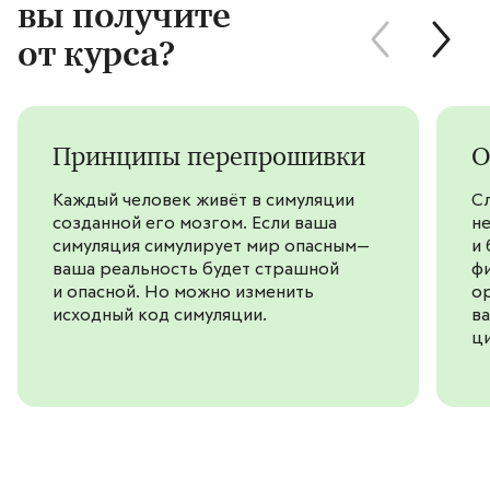
вы получите
от курса?
Принципы перепрошивки
О
Каждый человек живёт в симуляции
С
созданной его мозгом. Если ваша
н
симуляция симулирует мир опасным—
и 
ваша реальность будет страшной
ф
и опасной. Но можно изменить
ор
исходный код симуляции.
в
ц