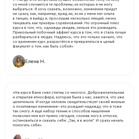
«...Нигде я не встречала лучшее объяснение тому, почему
со мной случаются те проблемы, из которых я не могу
выбраться. Я хочу сказать, возможно, изменения придут
не сразу, как, например, вряд ли, если у меня нет опыта
в танцах, я выйду и, прослушав несколько лекций, начну
танцевать как призёры соревнований. Но огромный плюс
курса в том, что, однажды увидев, нельзя это развидеть...
Прикольный побочный эффект курса в том, что я стала лучше
разбираться в людях. Надеюсь, что это только начало, что
со временем курс разрастётся и превратиться в целый
факультет о том, как быть собой».
Елена Н.
«На курсе Ваня снял стигмы со многого. Доброжелательная
и открытая атмосфера, которая была у нас, кажется, что уже
целительна. И когда человек свидетельствует своей жизнью
о позитивных изменения—это рождает надежду, что я тоже
так смогу. А ещё набор техник и способов мышления
позволил мне вот прямо сегодня, сломав ногу в отпуске,
остановиться и сказать себе: „Так, я в жопе“. И сразу начать
помогать себе».