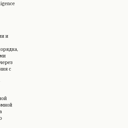
ligence
ии и
порядка,
ами
 через
ния с
т
ной
омной
а
о