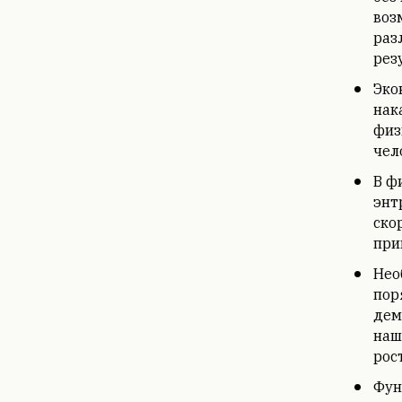
воз
раз
рез
Эко
нак
физ
чел
В ф
энт
ско
при
Нео
пор
дем
наш
рос
Фун