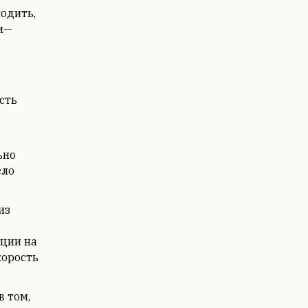
одить,
ги—
сть
ьно
ело
из
ции на
корость
 том,