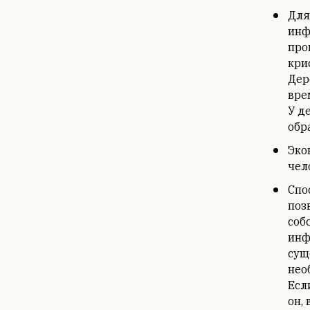
Для
инф
про
кри
Дер
вре
У д
обр
Эко
чел
Спо
поз
соб
инф
сущ
нео
Есл
он,