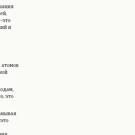
знания
ей,
—это
ний и
 атомов
яной
водам,
о, это
анывая
 это
ния,