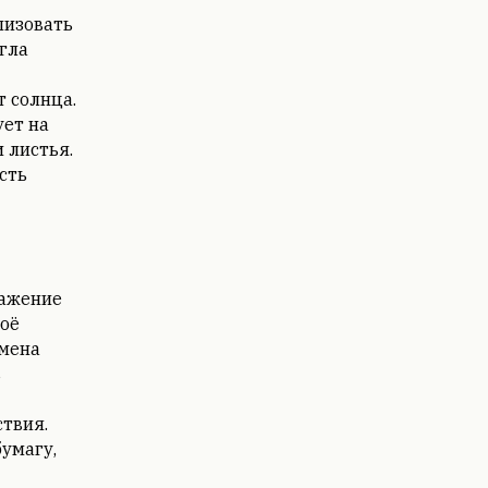
лизовать
гла
 солнца.
ет на
 листья.
сть
ражение
воё
бмена
ь
твия.
умагу,