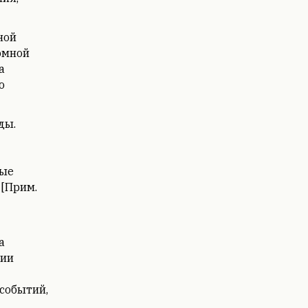
ной
омной
а
о
ды.
ные
[Прим.
а
ции
событий,