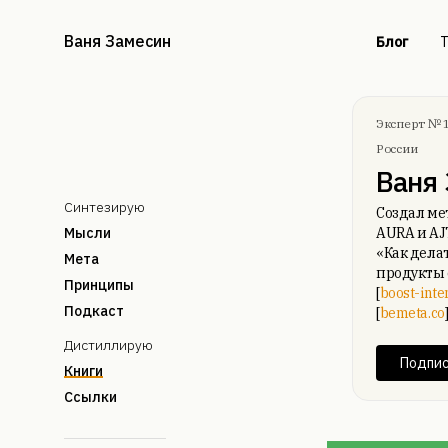
Ваня Замесин
Блог
Т
Эксперт № 
России
Ваня
Синтезирую
Создал ме
Мысли
AURA и AJ
«Как делат
Мета
продукты 
Принципы
[
boost-inte
Подкаст
[
bemeta.co
Дистиллирую
Подпис
Книги
Ссылки