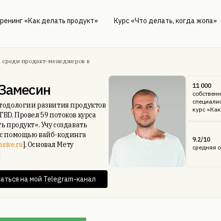
ренинг «Как делать продукт»
Курс «Что делать, когда жопа»
1 среди продакт-менеджеров в
 Замесин
11 000
собственн
специали
тодологии развития продуктов
курс «Как
TBD. Провел 59 потоков курса
ь продукт». Учу создавать
с помощью вайб-кодинга
9.2/10
nsive.ru
]. Основал Мету
средняя о
]
аться на мой Telegram-канал