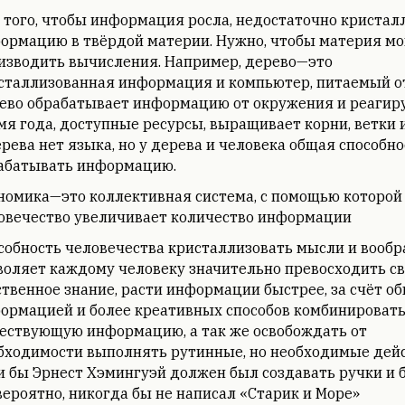
 того, чтобы информация росла, недостаточно кристал
ормацию в твёрдой материи. Нужно, чтобы материя мо
изводить вычисления. Например, дерево—это
сталлизованная информация и компьютер, питаемый от
ево обрабатывает информацию от окружения и реагиру
мя года, доступные ресурсы, выращивает корни, ветки и
ерева нет языка, но у дерева и человека общая способно
абатывать информацию.
номика—это коллективная система, с помощью которой
овечество увеличивает количество информации
собность человечества кристаллизовать мысли и вооб
воляет каждому человеку значительно превосходить с
ственное знание, расти информации быстрее, за счёт о
ормацией и более креативных способов комбинироват
ествующую информацию, а так же освобождать от
бходимости выполнять рутинные, но необходимые дейс
и бы Эрнест Хэмингуэй должен был создавать ручки и б
 вероятно, никогда бы не написал «Старик и Море»