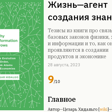
Жизнь—агент
создания зна
Тезисы из книги про связ
базовых законов физики,
и информации и то, как о
проявляются в создании
продуктов и экономике
28 августа, 2023
9
/
10
Главное
Автор—Цезарь Хидальго [
wiki
]—