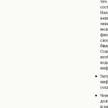
что
сос
Нап
ван
экв
мол
физ
сло
б
о
л
Сол
нео
вод
инф
Энт
инф
соз
Чем
дол
и р