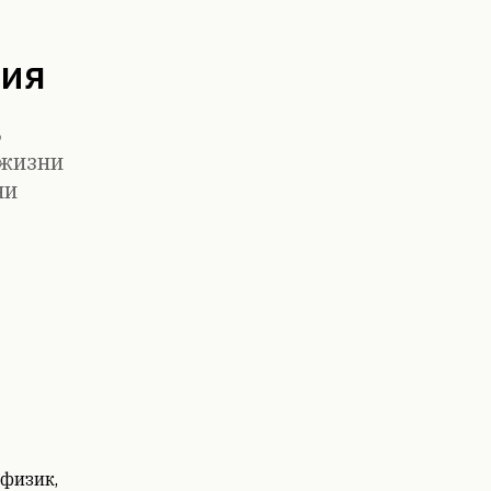
ния
ь
 жизни
ни
физик,