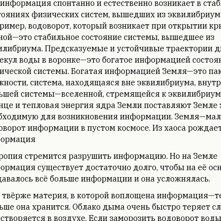
 информация спонтанно и естественно возникает в ста
тояниях физических систем, вышедших из эквилибриум
ример, водоворот, который возникает при открытии кр
ной—это стабильное состояние системы, вышедшее из
илибриума. Предсказуемые и устойчивые траектории 
екул воды в воронке—это богатое информацией состоя
ической системы. Богатая информацией Земля—это па
жности, система, находящаяся вне эквилибриума, внут
ьшей системы—вселенной, стремящейся к эквилибриум
нце и тепловая энергия ядра Земли поставляют Земле 
бходимую для возникновения информации. Земля—ма
оворот информации в пустом космосе. Из хаоса рождае
ормация
ропия стремится разрушить информацию. Но на Земле
ормация существует достаточно долго, чтобы на её ос
давалось всё больше информации и она усложнялась.
 твёрже материя, в которой воплощена информация—т
ьше она хранится. Облако дыма очень быстро теряет с
астворяется в воздухе. Если заморозить водоворот вод