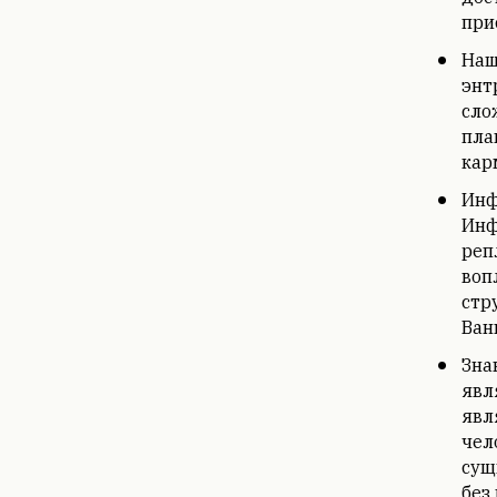
при
Наш
энт
сло
пла
кар
Инф
Инф
реп
воп
стр
Вани
Зна
явл
явл
чел
сущ
без