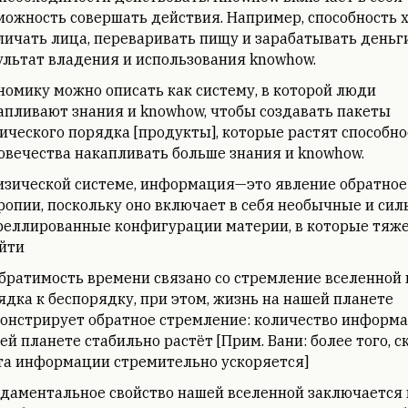
можность совершать действия. Например, способность х
личать лица, переваривать пищу и зарабатывать день
ультат владения и использования knowhow.
номику можно описать как систему, в которой люди
апливают знания и knowhow, чтобы создавать пакеты
ического порядка [продукты], которые растят способно
овечества накапливать больше знания и knowhow.
изической системе, информация—это явление обратное
ропии, поскольку оно включает в себя необычные и сил
реллированные конфигурации материи, в которые тяж
йти
братимость времени связано со стремление вселенной 
ядка к беспорядку, при этом, жизнь на нашей планете
онстрирует обратное стремление: количество информа
ей планете стабильно растёт [Прим. Вани: более того, с
та информации стремительно ускоряется]
даментальное свойство нашей вселенной заключается в