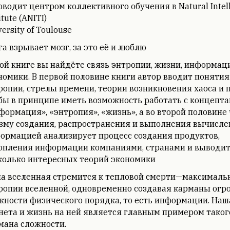
оводит центром коллективного обучения в Natural Intel
itute (ANITI)
ersity of Toulouse
га взрывает мозг, за это её и люблю
той книге вы найдёте связь энтропии, жизни, информац
номики. В первой половине книги автор вводит понятия
ропии, стрелы времени, теории возникновения хаоса и 
бы в принципе иметь возможность работать с концепт
формация», «энтропия», «жизнь», а во второй половине
зму создания, распространения и выполнения вычисле
ормацией анализирует процесс создания продуктов,
опления информации компаниями, странами и выводи
колько интересных теорий экономики
а вселенная стремится к тепловой смерти—максималь
ропии вселенной, одновременно создавая карманы огр
жности физического порядка, то есть информации. Наш
нета и жизнь на ней является главным примером таког
мана сложности.