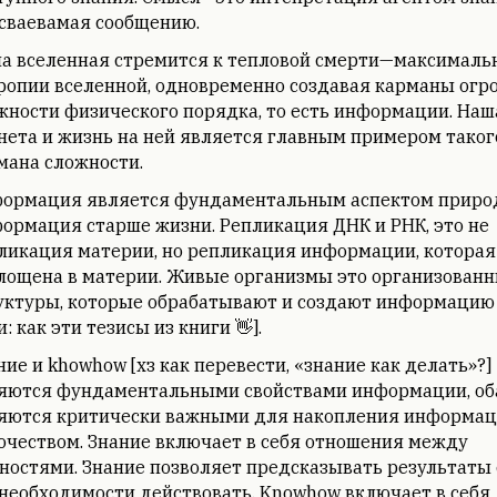
сваевамая сообщению.
а вселенная стремится к тепловой смерти—максималь
ропии вселенной, одновременно создавая карманы огр
жности физического порядка, то есть информации. Наш
нета и жизнь на ней является главным примером таког
мана сложности.
ормация является фундаментальным аспектом приро
ормация старше жизни. Репликация ДНК и РНК, это не
ликация материи, но репликация информации, которая
лощена в материи. Живые организмы это организован
уктуры, которые обрабатывают и создают информацию 
: как эти тезисы из книги 👋].
ние и khowhow [хз как перевести, «знание как делать»?]
яются фундаментальными свойствами информации, об
яются критически важными для накопления информа
очеством. Знание включает в себя отношения между
ностями. Знание позволяет предсказывать результаты 
 необходимости действовать. Knowhow включает в себя