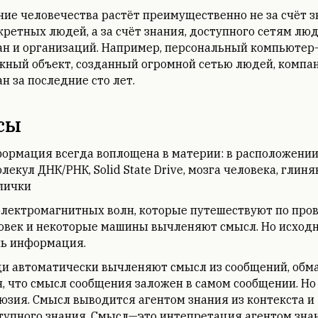
ние человечества растёт преимущественно не за счёт 
кретных людей, а за счёт знания, доступного сетям люд
ан и организаций. Например, персональный компьютер
жный объект, созданный огромной сетью людей, компа
ан за последние сто лет.
сы
ормация всегда воплощена в материи: в расположении
олекул ДНК/РНК, Solid State Drive, мозга человека, глин
лички
электромагнитных волн, которые путешествуют по про
овек и некоторые машины вычленяют смысл. Но исходн
ь информация.
и автоматически вычленяют смысл из сообщений, обм
я, что смысл сообщения заложен в самом сообщении. Но
юзия. Смысл выводится агентом знания из контекста и
тупного знания. Смысл—это интепретация агентом зна