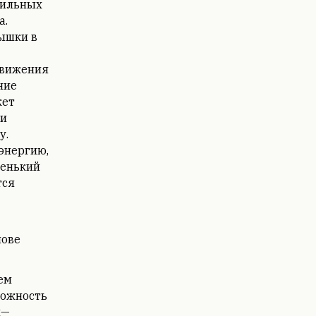
бильных
а.
ышки в
движения
ние
кет
ри
у.
энергию,
ленький
тся
нове
ем
ложность
ы—