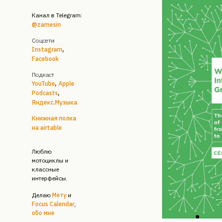
Канал в Telegram
:
@zamesin
Соцсети
,
Instagram
Facebook
Подкаст
,
YouTube
Apple
,
Podcasts
Яндекс.Музыка
Книжная полка
на airtable
Люблю
мотоциклы и
классные
интерфейсы.
Делаю
Мету
и
Focus Calendar
,
обо мне