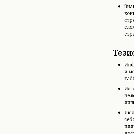
Зна
кон
стр
сло
стр
Тези
Инф
и м
таб
Из 
чел
лиш
Люд
себ
илл
дос