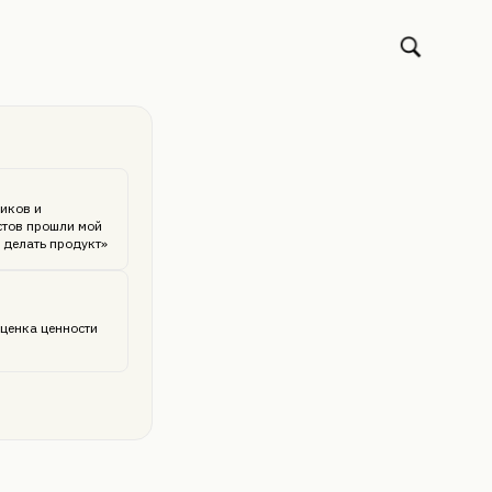
иков и
стов прошли мой
 делать продукт»
ценка ценности