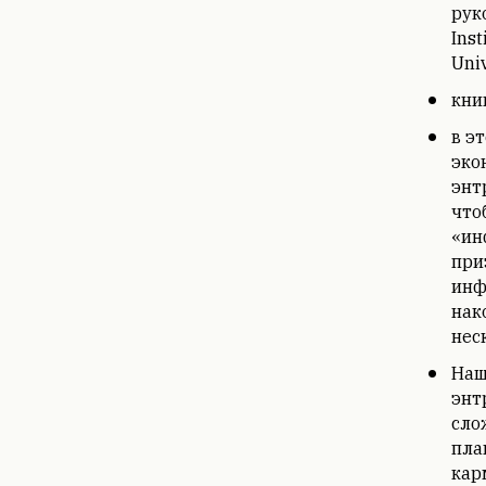
рук
Inst
Univ
кни
в э
эко
энт
что
«ин
при
инф
нак
нес
Наш
энт
сло
пла
кар