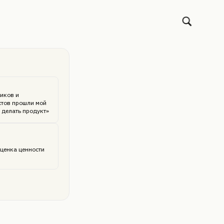
иков и
стов прошли мой
 делать продукт»
ценка ценности