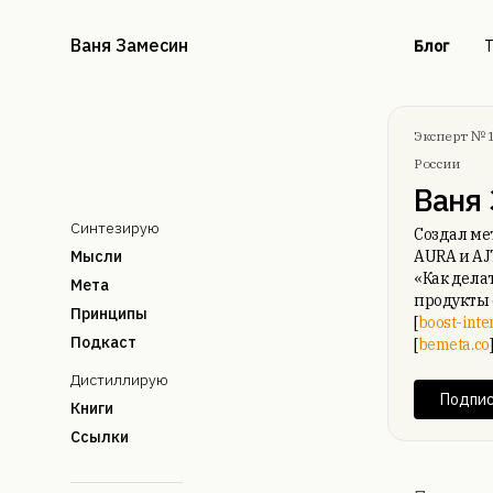
Ваня Замесин
Блог
Т
Эксперт № 
России
Ваня
Синтезирую
Создал ме
Мысли
AURA и AJ
«Как делат
Мета
продукты 
Принципы
[
boost-inte
Подкаст
[
bemeta.co
Дистиллирую
Подпис
Книги
Ссылки