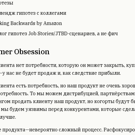
отезы
лендж гипотез с коллегами
king Backwards by Amazon
лог гипотез Job Stories/JTBD-сценариев, а не фич
mer Obsession
лиента нет потребности, которую он может закрыть, ку
у нас не будет продаж и, как следствие прибыли.
лиента есть потребность, но наш продукт не очень хоро
отребность. То мы можем дистрибуцией, партнёрствам
гом продать клиенту наш продукт, но когорты будут б
 мы будем уязвимы перед конкурентами, которые сде
лучше.
е продукта—невероятно сложный процесс. Расфокусиро