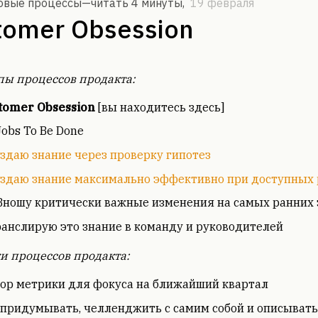
овые процессы—
читать 4 минуты
,
19 февраля
tomer Obsession
ы процессов продакта:
tomer Obsession
[вы находитесь здесь]
Jobs To Be Done
оздаю знание через проверку гипотез
оздаю знание максимально эффективно при доступных 
Вношу критически важные изменения на самых ранних 
ранслирую это знание в команду и руководителей
и процессов продакта:
ор метрики для фокуса на ближайший квартал
 придумывать, челленджить с самим собой и описывать