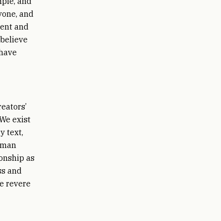
mple, and
nyone, and
tent and
 believe
 have
reators’
 We exist
y text,
human
ionship as
ss and
We revere