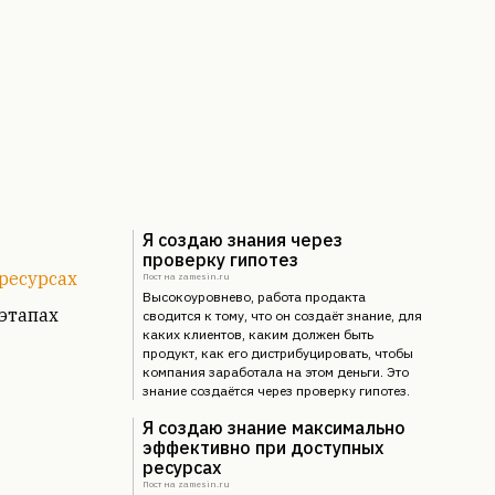
Я создаю знания через
проверку гипотез
ресурсах
Пост на zamesin.ru
Высокоуровнево, работа продакта
этапах
сводится к тому, что он создаёт знание, для
каких клиентов, каким должен быть
продукт, как его дистрибуцировать, чтобы
компания заработала на этом деньги. Это
знание создаётся через проверку гипотез.
Я создаю знание максимально
эффективно при доступных
ресурсах
Пост на zamesin.ru