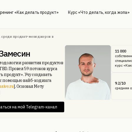
ренинг «Как делать продукт»
Курс «Что делать, когда жопа»
1 среди продакт-менеджеров в
 Замесин
11 000
собственн
специали
тодологии развития продуктов
курс «Как
TBD. Провел 59 потоков курса
ь продукт». Учу создавать
с помощью вайб-кодинга
9.2/10
nsive.ru
]. Основал Мету
средняя о
]
аться на мой Telegram-канал