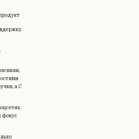
 продукт
оддержку.
в
ыяснили,
ностями
учки, а С
соцсетях.
в фокус
олько