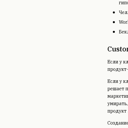
гип
Чел
Wor
Бек
Custo
Если у к
продукт—
Если у к
решает п
маркетин
умирать,
продукт 
Создани