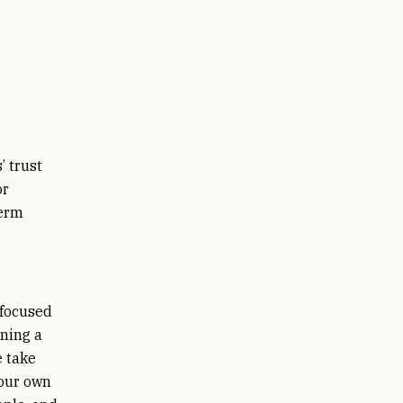
’ trust
or
term
 focused
gning a
e take
 our own