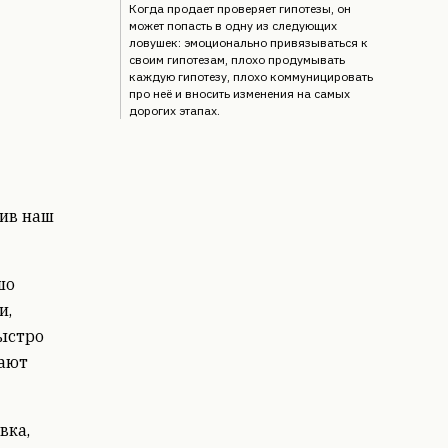
Когда продает проверяет гипотезы, он
может попасть в одну из следующих
ловушек: эмоционально привязываться к
своим гипотезам, плохо продумывать
каждую гипотезу, плохо коммуницировать
про неё и вносить изменения на самых
дорогих этапах.
пив наш
шо
и,
ыстро
лают
вка,