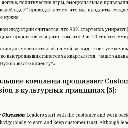
 логике, политические игры, эмоциональная привязанн
ющей идее!” приводят к тому, что мы, продакты, создаё
е нужно.
ной индустрии считается, что 90% стартапов умирают [1,
ных продактов говорит о том, что 9 из 10 гипотез умир
ринцип, через который, на мой взгляд, стоит увеличив
во выстреливших гипотез за квартал/год—чаще задава
«Нужно ли это клиенту?».
ольшие компании прошивают Custo
sion в культурных принципах [5]:
 Obsession
.
Leaders start with the customer and work bac
 vigorously to earn and keep customer trust. Although lea