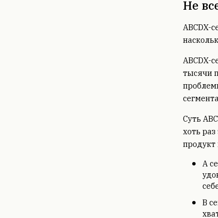
Не вс
ABCDX-се
насколь
ABCDX-се
тысячи п
проблем
сегмента
Суть ABC
хоть раз
продукт 
А с
удо
себ
B с
хва