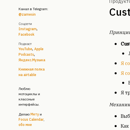
Продукт
Cus
Канал в Telegram
:
@zamesin
Соцсети
,
Instagram
Принцип
Facebook
Cus
Подкаст
,
YouTube
Apple
,
Podcasts
Яндекс.Музыка
Я с
Книжная полка
Я с
на airtable
Люблю
Я т
мотоциклы и
классные
Механик
интерфейсы.
Делаю
Мету
и
Выб
Focus Calendar
,
обо мне
Как