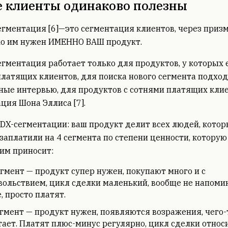
е клиенты одинаково полезны
гментация [6]—это сегментация клиентов, через приз
ко им нужен ИМЕННО ВАШ продукт.
гментация работает только для продуктов, у которых 
латящих клиентов, для поиска нового сегмента подход
ные интервью, для продуктов с сотнями платящих кли
ция Шона Эллиса [7].
DX-сегментации: ваш продукт делит всех людей, котор
 заплатили на 4 сегмента по степени ценности, которую
им приносит:
егмент — продукт супер нужен, покупают много и с
вольствием, цикл сделки маленький, вообще не напоми
е, просто платят.
егмент — продукт нужен, появляются возражения, чего-
тает. Платят плюс-минус регулярно, цикл сделки относ