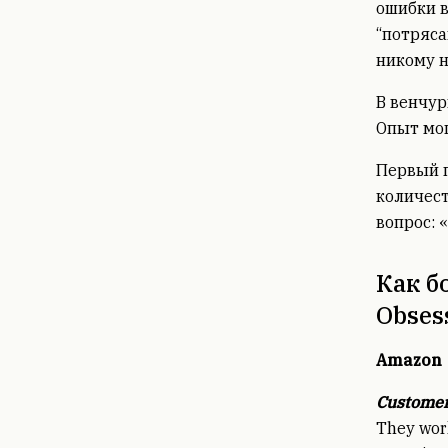
ошибки в
“потряса
никому н
В венчур
Опыт мощ
Первый п
количест
вопрос: 
Как б
Obses
Amazon
Customer
They work