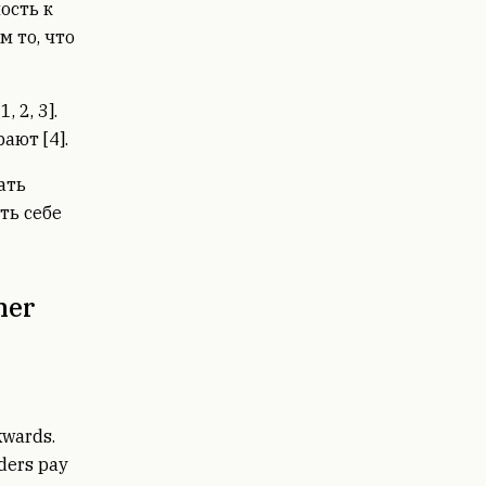
ость к
м то, что
 2, 3].
ают [4].
ать
ть себе
mer
kwards.
ders pay