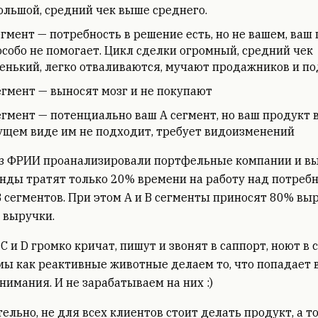
ольшой, средний чек выше среднего.
егмент — потребность в решение есть, но не вашем, ваш
особо не помогает. Цикл сделки огромный, средний чек
енький, легко отваливаются, мучают продажников и п
егмент — выносят мозг и не покупают
егмент — потенциально ваш А сегмент, но ваш продукт 
ущем виде им не подходит, требует видоизменений
из ФРИИ проанализировали портфельные компании и в
нды тратят только 20% времени на работу над потреб
B сегментов. При этом А и В сегменты приносят 80% выр
 выручки.
C и D громко кричат, пишут и звонят в саппорт, ноют в 
 мы как реактивные животные делаем то, что попадает 
нимания. И не зарабатываем на них :)
ельно, не для всех клиентов стоит делать продукт, а т