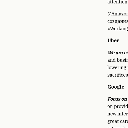
attention
У
Amazon
создани
«Working
Uber
We are c
and busin
lowering 
sacrifices
Google
Focus on 
on provid
new Inter
great car