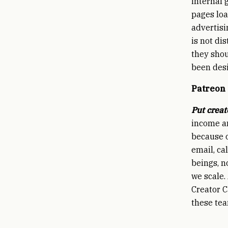
internal 
pages loa
advertisi
is not di
they shou
been desi
Patreon
Put creato
income an
because o
email, ca
beings, n
we scale.
Creator C
these tea