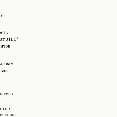
му
есть
ят JTBD/
ентов—
ые вам
 ваш
нают о
то не
ительно