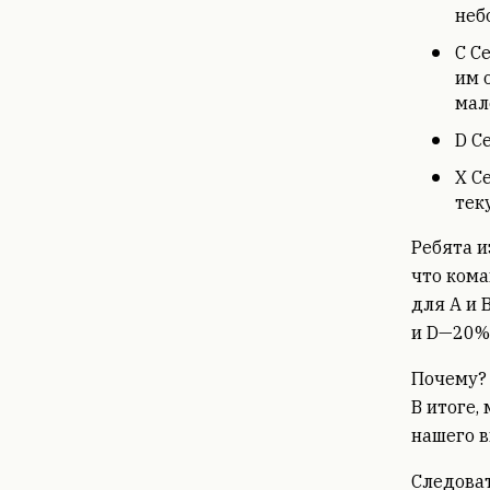
неб
С С
им 
мал
D С
X С
тек
Ребята 
что кома
для А и 
и D—20%
Почему? 
В итоге,
нашего в
Следоват